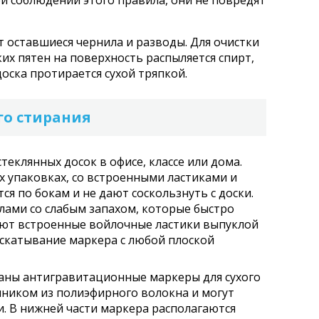
и соблюдении этого правила, они не повредят
т оставшиеся чернила и разводы. Для очистки
ких пятен на поверхность распыляется спирт,
оска протирается сухой тряпкой.
го стирания
теклянных досок в офисе, классе или дома.
 упаковках, со встроенными ластиками и
я по бокам и не дают соскользнуть с доски.
ами со слабым запахом, которые быстро
еют встроенные войлочные ластики выпуклой
скатывание маркера с любой плоской
таны антигравитационные маркеры для сухого
чником из полиэфирного волокна и могут
и. В нижней части маркера располагаются