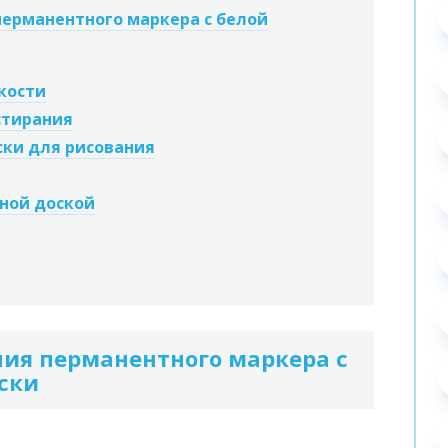
перманентного маркера с белой
кости
стирания
ски для рисования
тной доской
ния перманентного маркера с
ски