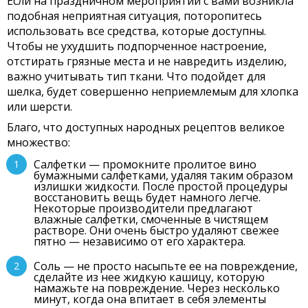
Если на праздничном мероприятии с вами возникла
подобная неприятная ситуация, поторопитесь
использовать все средства, которые доступны.
Чтобы не ухудшить подпорченное настроение,
отстирать грязные места и не навредить изделию,
важно учитывать тип ткани. Что подойдет для
шелка, будет совершенно неприемлемым для хлопка
или шерсти.
Благо, что доступных народных рецептов великое
множество:
Салфетки — промокните пролитое вино
бумажными салфетками, удаляя таким образом
излишки жидкости. После простой процедуры
восстановить вещь будет намного легче.
Некоторые производители предлагают
влажные салфетки, смоченные в чистящем
растворе. Они очень быстро удаляют свежее
пятно — независимо от его характера.
Соль — не просто насыпьте ее на повреждение,
сделайте из нее жидкую кашицу, которую
намажьте на повреждение. Через несколько
минут, когда она впитает в себя элементы