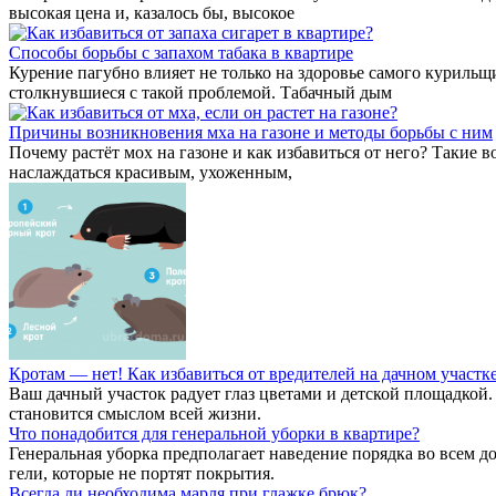
высокая цена и, казалось бы, высокое
Способы борьбы с запахом табака в квартире
Курение пагубно влияет не только на здоровье самого курильщик
столкнувшиеся с такой проблемой. Табачный дым
Причины возникновения мха на газоне и методы борьбы с ним
Почему растёт мох на газоне и как избавиться от него? Такие
наслаждаться красивым, ухоженным,
Кротам — нет! Как избавиться от вредителей на дачном участк
Ваш дачный участок радует глаз цветами и детской площадкой.
становится смыслом всей жизни.
Что понадобится для генеральной уборки в квартире?
Генеральная уборка предполагает наведение порядка во всем д
гели, которые не портят покрытия.
Всегда ли необходима марля при глажке брюк?